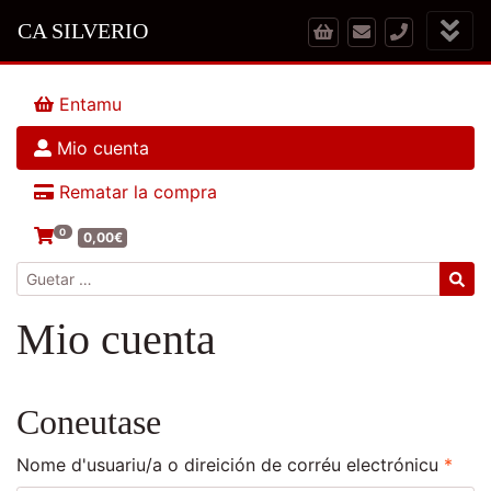
CA SILVERIO
Entamu
Mio cuenta
Rematar la compra
0
0,00
€
Guetar:
Mio cuenta
Coneutase
Ríqu
Nome d'usuariu/a o direición de corréu electrónicu
*