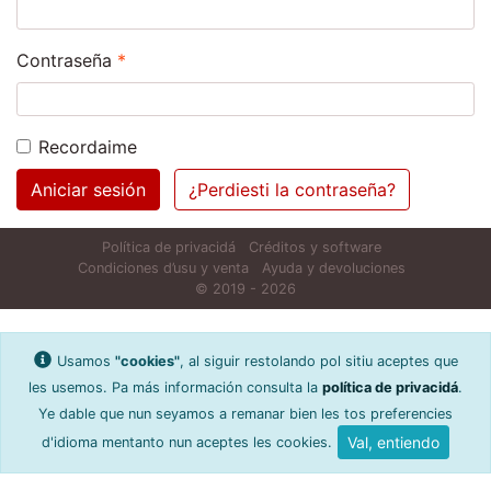
Ríquese
Contraseña
*
Recordaime
Aniciar sesión
¿Perdiesti la contraseña?
Política de privacidá
Créditos y software
Condiciones d’usu y venta
Ayuda y devoluciones
© 2019 - 2026
Usamos
"cookies"
, al siguir restolando pol sitiu aceptes que
les usemos. Pa más información consulta la
política de privacidá
.
Ye dable que nun seyamos a remanar bien les tos preferencies
Val, entiendo
d'idioma mentanto nun aceptes les cookies.