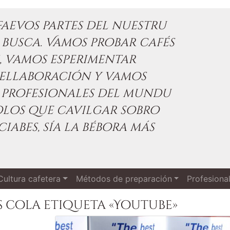
aevos partes del nuestru
 busca. Vamos probar cafés
s, vamos esperimentar
ellaboración y vamos
profesionales del mundu
olos que cavilgar sobro
ciabes, sía la bébora más
Cultura cafetera
Métodos de preparación
Profesiona
 cola etiqueta «Youtube»