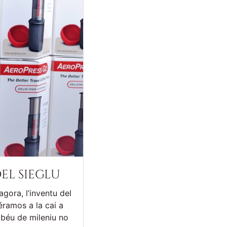
el sieglu
agora, l’inventu del
iéramos a la cai a
béu de mileniu no