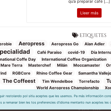
qu’a preparar café […]
Lleer más
Etiquetes
Aeropress
erobie
Aeropress Go
Alan Adler
pecialidad
Café Paraíso
covid-19
Día Intern
rnational Coffe Day
International Coffee Organization
Mare Terra
Masterchef
Milán
Moccamaster
Or
rind
RGBCore
Rhino Coffee Gear
Samantha Vallej
The Coffeest
T
Tim Wendelboe
Torrefacto
World Aeropress Championship
Xo
iguir restolando pol sitiu aceptes que les usemos. Pa más información cons
 a remanar bien les tos preferencies d'idioma mentanto nun aceptes les 
Política de privacidá
Créditos y software
Condiciones d’usu
© 2019 - 2026