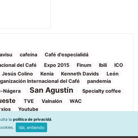
avisu
cafeína
Café d'especialidá
acional del Café
Expo 2015
Finum
Ibili
ICO
Jesús Colino
Kenia
Kenneth Davids
León
ganización Internacional del Café
pandemia
San Agustín
o-Nágera
Specialty coffee
ueste
TVE
Valnalón
WAC
rxios
Youtube
ulta la
política de privacidá
.
Val, entiendo
cookies.
 y venta
Ayuda y devoluciones