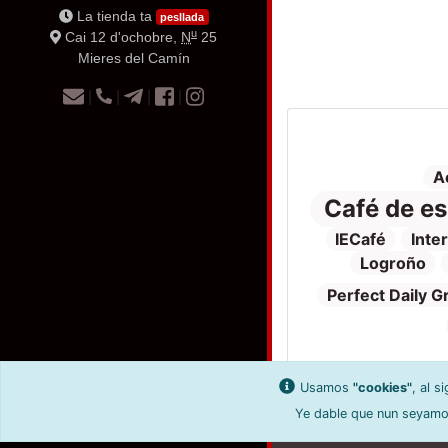
La tienda ta
pesllada
u
Cai 12 d'ochobre,
N
25
Mieres del Camín
|
|
|
|
A
Café de es
IECafé
Inte
Logroño
Perfect Daily G
Usamos
"cookies"
, al s
Ye dable que nun seyamos