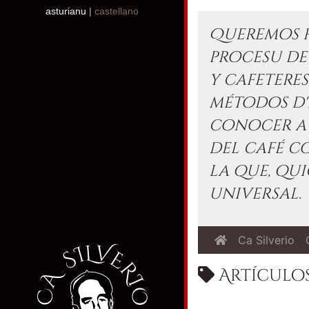
asturianu
|
castellano
Queremos f
procesu de
y cafetere
métodos d'
conocer a 
del café c
la que, qui
universal.
Ca Silverio
Artículos