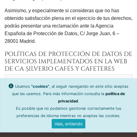
Asimismo, y especialmente si consideras que no has
obtenido satisfacción plena en el ejercicio de tus derechos,
podrás presentar una reclamación ante la Agencia
Española de Protección de Datos, C/ Jorge Juan, 6 –
28001 Madrid.
Políticas de protección de datos de
servicios implementados en la web
de Ca Silverio cafés y cafeteres
Política de privacidad de
IONOS
Usamos
"cookies"
, al seguir navegando en este sitio aceptas
No usamos cookies de IONOS, usamos servicios de
que las usemos. Para más información consulta la
política de
alojamiento
privacidad
.
Es posible que no podamos gestionar correctamente tus
preferencias de idioma mientras no aceptes las cookies.
Política de privacidad
Cŕeditos y software
Vale, entiendo
Condiciones de uso y venta
Ayuda y devoluciones
© 2019 - 2026