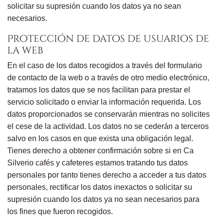
solicitar su supresión cuando los datos ya no sean
necesarios.
Protección de datos de usuarios de
la web
En el caso de los datos recogidos a través de
l
formulario
de contacto de
la web
o a través de otro medio electrónico
,
tratamos los datos
que
se
nos facilita
n
para
prestar el
servicio solicitado o enviar la información requerida. Los
datos proporcionados se conservarán mientras no solicite
s
el cese de la actividad. Los datos no se cederán a terceros
salvo en los casos en que exista una obligación legal.
T
iene
s
derecho a obtener confirmación sobre si en Ca
Silverio cafés y cafeteres estamos tratando
t
us datos
personales por tanto tiene
s
derecho a acceder a
t
us datos
personales, rectificar los datos inexacto
s
o solicitar su
supresión cuando los datos ya no sean necesarios para
los fines que fueron recogidos.