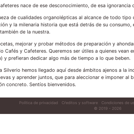
Cafeteres nace de ese desconocimiento, de esa ignorancia 
eza de cualidades organolépticas al alcance de todo tipo de
ón y la milenaria historia que está detrás de su consumo, 
también de la nuestra.
ecetas, mejorar y probar métodos de preparación y ahondar
rio Cafés y Cafeteres. Queremos ser útiles a quienes vean 
 y prefieran dedicar algo más de tiempo a lo que beben.
Silverio hemos llegado aquí desde ámbitos ajenos a la ind
evas y aprender juntos, que para aleccionar e imponer al 
n concreto. Sentíos bienvenidos.
Política de privacidad
Cŕeditos y software
Condiciones de us
© 2019 - 2026