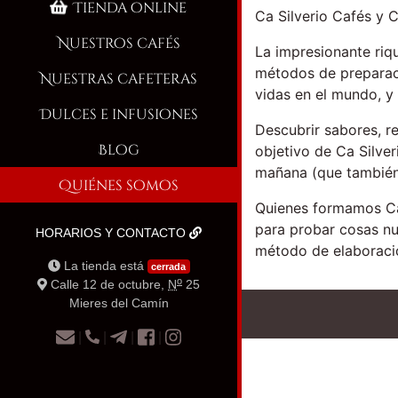
Tienda online
Ca Silverio Cafés y 
Nuestros cafés
La impresionante riqu
métodos de preparaci
Nuestras cafeteras
vidas en el mundo, y 
Dulces e infusiones
Descubrir sabores, r
Blog
objetivo de Ca Silve
mañana (que también)
Quiénes somos
Quienes formamos Ca 
para probar cosas nu
HORARIOS Y CONTACTO
método de elaboració
La tienda está
cerrada
o
Calle 12 de octubre,
N
25
Mieres del Camín
|
|
|
|