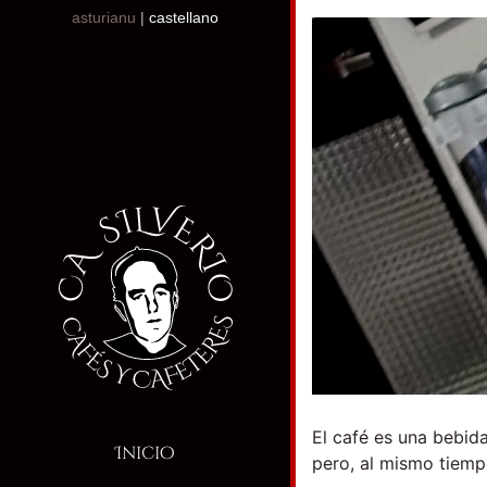
asturianu
|
castellano
El café es una bebid
Inicio
pero, al mismo tiemp