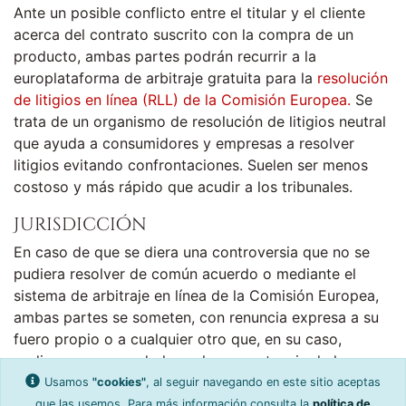
Ante un posible conflicto entre el titular y el cliente
acerca del contrato suscrito con la compra de un
producto, ambas partes podrán recurrir a la
europlataforma de arbitraje gratuita para la
resolución
de litigios en línea (RLL) de la Comisión Europea.
Se
trata de un organismo de resolución de litigios neutral
que ayuda a consumidores y empresas a resolver
litigios evitando confrontaciones. Suelen ser menos
costoso y más rápido que acudir a los tribunales.
Jurisdicción
En caso de que se diera una controversia que no se
pudiera resolver de común acuerdo o mediante el
sistema de arbitraje en línea de la Comisión Europea,
ambas partes se someten, con renuncia expresa a su
fuero propio o a cualquier otro que, en su caso,
pudiera corresponderles, a la competencia de los
Juzgados y Tribunales españoles más próximos al
Usamos
"cookies"
, al seguir navegando en este sitio aceptas
domicilio del usuario/cliente o, en su caso, a los más
que las usemos. Para más información consulta la
política de