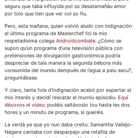
seguru que taba influyida pol so desatamañáu amor
por tolo que tien que ver col so fíu.
Pero, esta mañana, quien volvió aludir con indignación
al últimu programa de Masterchef foi la mio
respetadísima colega
Androidcombate
. ¿Cómo se
supon qu’un programa d’una televisión pública con
pretensiones de divulgación gastronómica podría
despreciar de tala manera la segunda bébora más
consumida del mundu dempués de l’agua a palu secu?,
preguntábase.
Y claro, tanta fola d’indignación acabó por espertar el
mio interés y decidí rescatar el murniu episodiu.
Equí
déxovos el vídeu
: podéis saltávoslo tou hasta les dos
hores y un minutu de programa, si queréis.
La verdá ye que yo nun daba creitu: Samantha Vallejo-
Nágera cantaba con desparpajo una retafila de