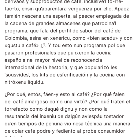
derivaos y subproductos de café, inclusive’l to-rre-
fac-to, ensin qu’aparentara vergüenza por ello. Apaez
tamién n’escena una esperta, al paecer emplegada de
la cadena de grandes almacenes que patrocina’l
programa, que fala del perfil de sabor del café de
Colombia, asina en xenéricu, como «bien acedu» y con
«gustu a café» ¿?. Y tou esto nun programa pol que
pasaron profesionales que punxeron la cocina
española nel mayor nivel de reconocencia
internacional de la hestoria, y que popularizó les
‘sousvides’, los kits de esferificación y la cocina con
nitróxenu líquidu.
¿Por qué, entós, fáen-y esto al café? ¿Por qué falen
del café amargoso como una virtú? ¿Por qué traten el
torrefacto como daqué dignu y non como la
resultancia del inxeniu de dalgún aviespáu tostador
qu’en tiempos de penuria vio nesa técnica una manera
de colar café podre y fediento al probe consumidor