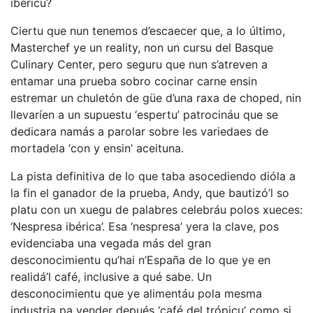
ibéricu?
Ciertu que nun tenemos d’escaecer que, a lo último,
Masterchef ye un reality, non un cursu del Basque
Culinary Center, pero seguru que nun s’atreven a
entamar una prueba sobro cocinar carne ensin
estremar un chuletón de güe d’una raxa de choped, nin
llevaríen a un supuestu ‘espertu’ patrocináu que se
dedicara namás a parolar sobre les variedaes de
mortadela ‘con y ensin’ aceituna.
La pista definitiva de lo que taba asocediendo dióla a
la fin el ganador de la prueba, Andy, que bautizó’l so
platu con un xuegu de palabres celebráu polos xueces:
‘Nespresa ibérica’. Esa ‘nespresa’ yera la clave, pos
evidenciaba una vegada más del gran
desconocimientu qu’hai n’España de lo que ye en
realidá’l café, inclusive a qué sabe. Un
desconocimientu que ye alimentáu pola mesma
industria pa vender depués ‘café del trópicu’ como si