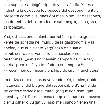
eso supunxera dalgún tipu de valor añedíu. Ye esa
industria la qu’ocupa los buecos del desconomientu y
presenta como cualidaes óptimes, o siquier deseables,
los defectos del so productu: café negro, amargosu,
carbonizáu…
Y sí, esi desconocimientu perpetúalo por desgracia
xente de sonadía nel mundu de la gastronomía y la
cocina, que nun siente vergüenza dalguna al
espublizar que sirven café encapsulado nos sos
restoranes -¿van sirvir tamién campofríos ‘vuelta y
vuelta’ premium?, ¿o los fadrán en tempura?-…
¿Presumiríen col mesmu enchipe de sirvir tranchetes?
L’oxetivu en tolos casos ye vender. Yá, tamién, n’última
instancia, el del blogue del responsable d’una tienda
de cafés d’especialidá, claro, (anque non solo, que
conste ¿eh?). Pero nel casu de quien aparenten buscar
ciertu calter divulgativu, máxime cuando tienen una