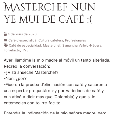
Masterchef nun
ye mui de café :(
4 de xunu de 2020
Café d'especialidá
,
Cultura cafetera
,
Profesionales
Café de especialidad
,
Masterchef
,
Samantha Vallejo-Nágera
,
Torrefacto
,
TVE
Ayeri llamóme la mio madre al móvil un tanto alteriada.
Recreo la conversación:
-¿Visti anueche Masterchef?
-Non, ¿por?
-Fixeron la prueba d’eliminación con café y sacaron a
una esperta: preguntáron-y por variedaes de café y
nun atinó a dicir más que ‘Colombia’, y que si lo
entemecíen con to-rre-fac-to…
Entendía la indignación de la mio señora madre, pero