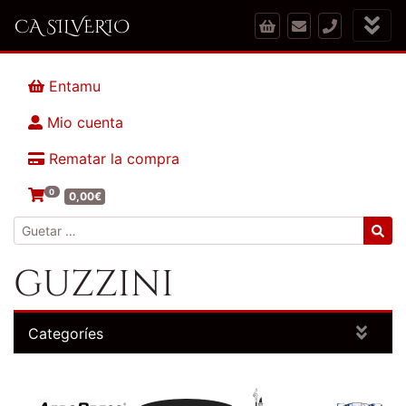
CA SILVERIO
Entamu
Mio cuenta
Rematar la compra
0
0,00
€
Guetar:
guzzini
Categoríes