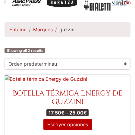
Entamu
Marques
guzzini
Showing all 2 results
Botella térmica Energy de
Guzzini
Price range: 17,50€
17,50
€
–
25,00
€
Escoyer opciones