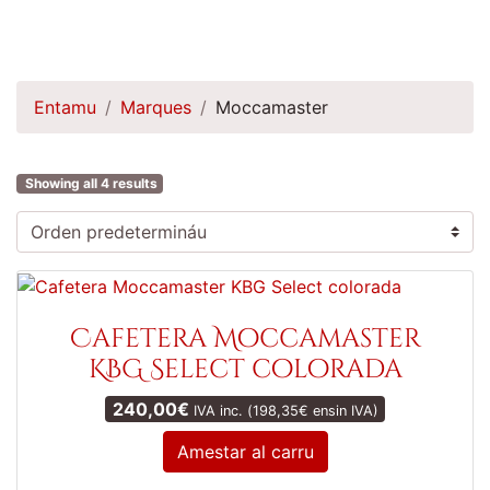
Entamu
Marques
Moccamaster
Showing all 4 results
Cafetera Moccamaster
KBG Select colorada
240,00
€
IVA inc. (
198,35
€
ensin IVA)
Amestar al carru