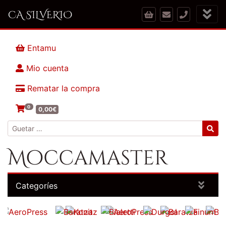
CA SILVERIO
Entamu
Mio cuenta
Rematar la compra
0
0,00
€
Guetar:
Moccamaster
Categoríes