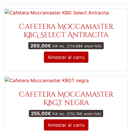
Cafetera Moccamaster
KBG Select Antracita
260,00
€
IVA inc. (
214,88
€
ensin IVA)
Amestar al carru
Cafetera Moccamaster
KBGT negra
255,00
€
IVA inc. (
210,74
€
ensin IVA)
Amestar al carru