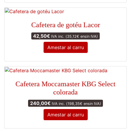
Cafetera de gotéu Lacor
42,50
€
IVA inc. (
35,12
€
ensin IVA)
Amestar al carru
Cafetera Moccamaster KBG Select
colorada
240,00
€
IVA inc. (
198,35
€
ensin IVA)
Amestar al carru