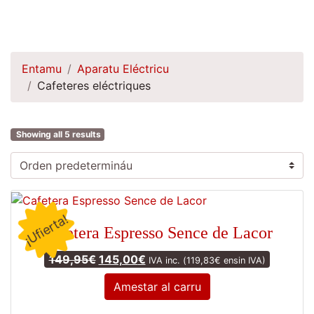
Entamu
Aparatu Eléctricu
Cafeteres eléctriques
Showing all 5 results
¡Ufierta!
Cafetera Espresso Sence de Lacor
Original price was: 149,95€.
Current price is: 145,00€.
149,95
€
145,00
€
IVA inc. (
119,83
€
ensin IVA)
Amestar al carru