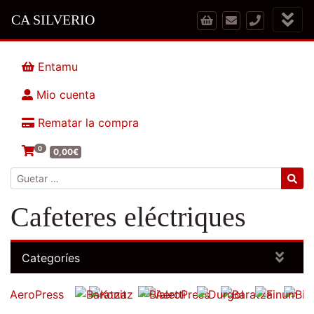
CA SILVERIO
Entamu
Mio cuenta
Rematar la compra
0
0,00
€
Guetar:
Cafeteres eléctriques
Categoríes