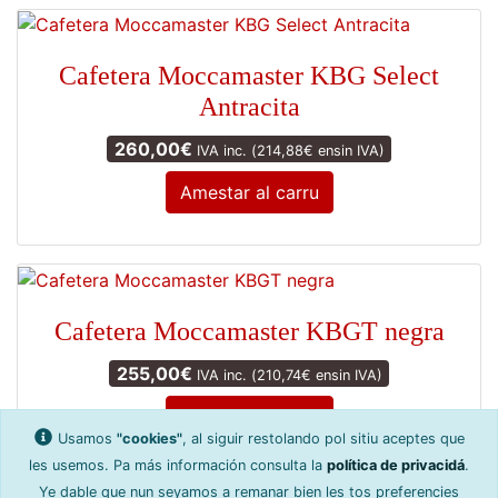
Cafetera Moccamaster KBG Select
Antracita
260,00
€
IVA inc. (
214,88
€
ensin IVA)
Amestar al carru
Cafetera Moccamaster KBGT negra
255,00
€
IVA inc. (
210,74
€
ensin IVA)
Amestar al carru
Usamos
"cookies"
, al siguir restolando pol sitiu aceptes que
les usemos. Pa más información consulta la
política de privacidá
.
Ye dable que nun seyamos a remanar bien les tos preferencies