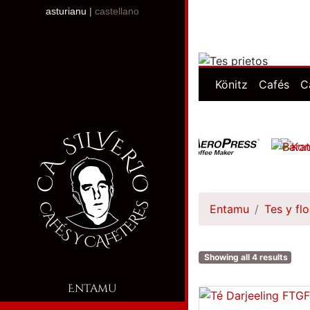
asturianu
|
castellano
Könitz
Cafés
C
Entamu
Tes y flo
Showing all 4 results
Entamu