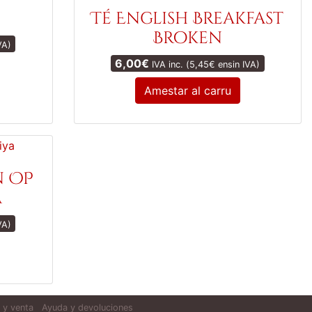
Té English Breakfast
Broken
VA)
6,00
€
IVA inc. (
5,45
€
ensin IVA)
Amestar al carru
n OP
a
VA)
 y venta
Ayuda y devoluciones