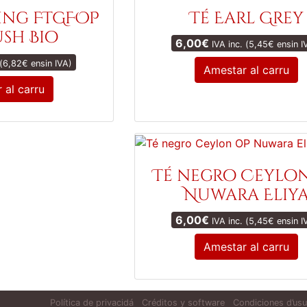
ling FTGFOP
Té Earl Grey
ush Bio
6,00
€
IVA inc. (
5,45
€
ensin I
(
6,82
€
ensin IVA)
Amestar al carru
 al carru
Té negro Ceylo
Nuwara Eliy
6,00
€
IVA inc. (
5,45
€
ensin I
Amestar al carru
Política de privacidá
Créditos y software
Condiciones d’usu