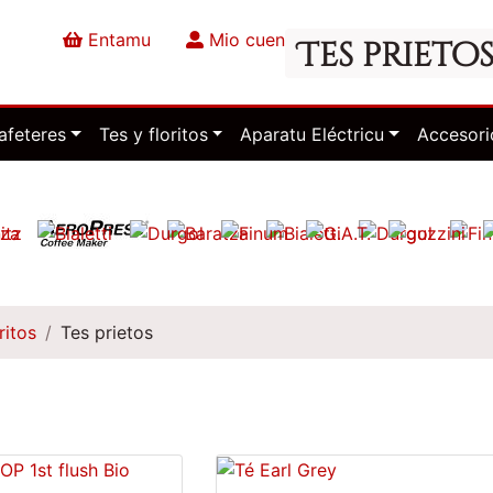
Entamu
Mio cuenta
Rematar la com
Tes prieto
afeteres
Tes y floritos
Aparatu Eléctricu
Accesori
ritos
Tes prietos