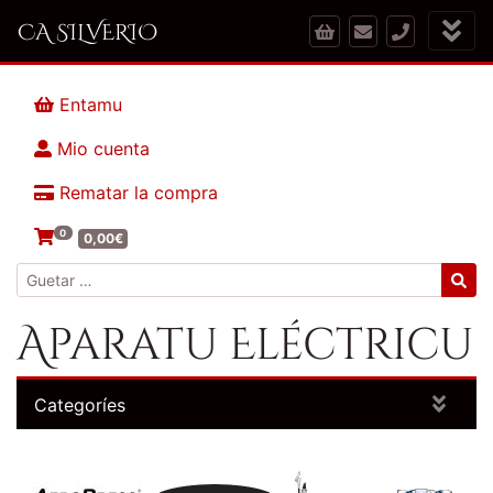
CA SILVERIO
Entamu
Mio cuenta
Rematar la compra
0
0,00
€
Guetar:
Aparatu Eléctricu
Categoríes