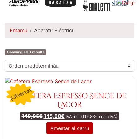
Entamu
Aparatu Eléctricu
Showing all 9 results
¡Ufierta!
Cafetera Espresso Sence de
Lacor
Original price was: 149,95€.
Current price is: 145,00€.
149,95
€
145,00
€
IVA inc. (
119,83
€
ensin IVA)
Amestar al carru