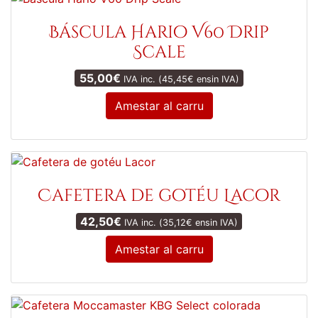
Báscula Hario V60 Drip
Scale
55,00
€
IVA inc. (
45,45
€
ensin IVA)
Amestar al carru
Cafetera de gotéu Lacor
42,50
€
IVA inc. (
35,12
€
ensin IVA)
Amestar al carru