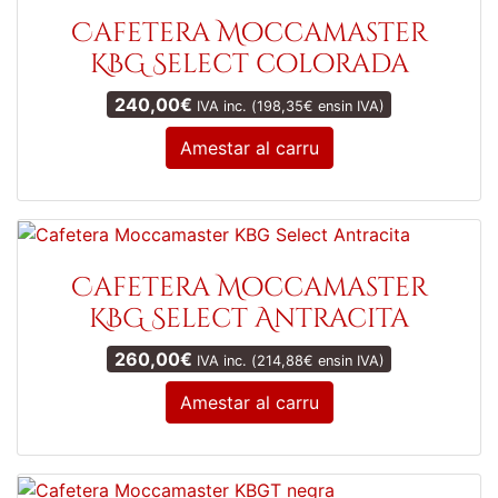
Cafetera Moccamaster
KBG Select colorada
240,00
€
IVA inc. (
198,35
€
ensin IVA)
Amestar al carru
Cafetera Moccamaster
KBG Select Antracita
260,00
€
IVA inc. (
214,88
€
ensin IVA)
Amestar al carru