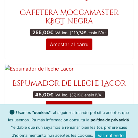
Cafetera Moccamaster
KBGT negra
255,00
€
IVA inc. (
210,74
€
ensin IVA)
Amestar al carru
Espumador de lleche Lacor
45,00
€
IVA inc. (
37,19
€
ensin IVA)
Amestar al carru
Usamos
"cookies"
, al siguir restolando pol sitiu aceptes que
les usemos. Pa más información consulta la
política de privacidá
.
Ye dable que nun seyamos a remanar bien les tos preferencies
Política de privacidá
Créditos y software
Val, entiendo
d'idioma mentanto nun aceptes les cookies.
Condiciones d’usu y venta
Ayuda y devoluciones