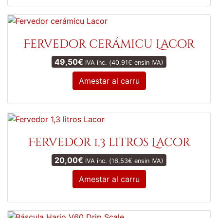
Fervedor cerámicu Lacor
49,50
€
IVA inc. (
40,91
€
ensin IVA)
Amestar al carru
Fervedor 1,3 litros Lacor
20,00
€
IVA inc. (
16,53
€
ensin IVA)
Amestar al carru