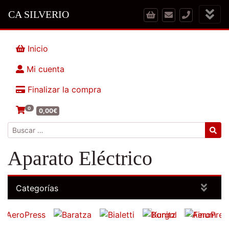
CA SILVERIO
Inicio
Mi cuenta
Finalizar la compra
0
0,00
€
Buscar:
Aparato Eléctrico
Categorías