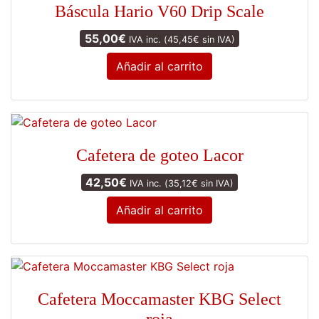
Báscula Hario V60 Drip Scale
55,00
€
IVA inc. (
45,45
€
sin IVA)
Añadir al carrito
Cafetera de goteo Lacor
42,50
€
IVA inc. (
35,12
€
sin IVA)
Añadir al carrito
Cafetera Moccamaster KBG Select
roja