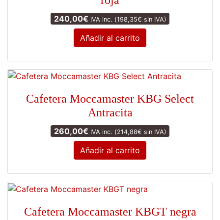
240,00
€
IVA inc. (
198,35
€
sin IVA)
Añadir al carrito
Cafetera Moccamaster KBG Select
Antracita
260,00
€
IVA inc. (
214,88
€
sin IVA)
Añadir al carrito
Cafetera Moccamaster KBGT negra