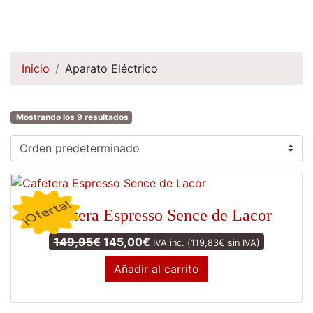
Inicio
Aparato Eléctrico
Mostrando los 9 resultados
¡Oferta!
Cafetera Espresso Sence de Lacor
El precio original era: 149,95€.
El precio actual es: 145,00€.
149,95
€
145,00
€
IVA inc. (
119,83
€
sin IVA)
Añadir al carrito