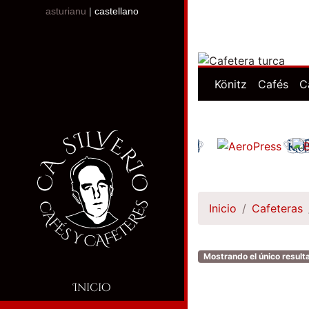
asturianu
|
castellano
Könitz
Cafés
C
Inicio
Cafeteras
Mostrando el único result
Inicio