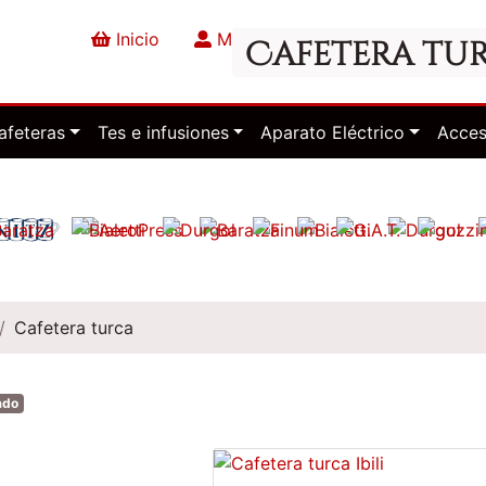
Inicio
Mi cuenta
Finalizar la co
Cafetera tu
afeteras
Tes e infusiones
Aparato Eléctrico
Acces
Cafetera turca
ado