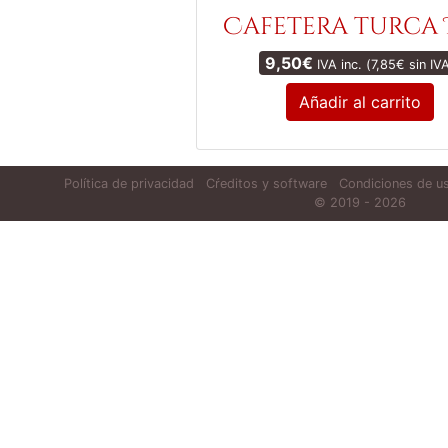
Cafetera turca I
9,50
€
IVA inc. (
7,85
€
sin IV
Añadir al carrito
Política de privacidad
Cŕeditos y software
Condiciones de us
© 2019 - 2026