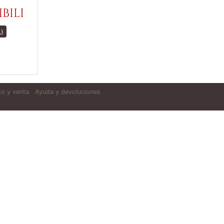
bili
A)
o y venta
Ayuda y devoluciones