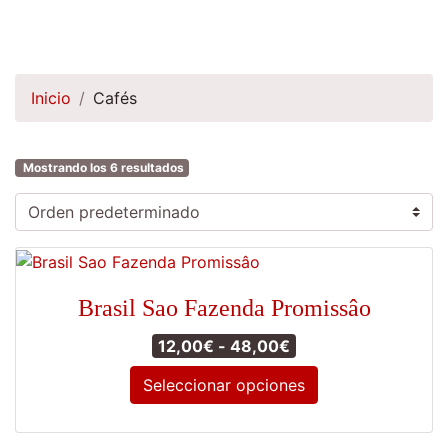
Inicio
Cafés
Mostrando los 6 resultados
Brasil Sao Fazenda Promissâo
Rango de precios: 
12,00
€
-
48,00
€
Seleccionar opciones
Este
producto