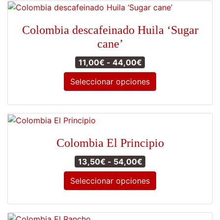
tiene
múltiples
Colombia descafeinado Huila ‘Sugar
variantes.
cane’
Las
opciones
Rango de precios: d
11,00
€
-
44,00
€
se
Seleccionar opciones
pueden
elegir
Este
en
producto
la
tiene
página
múltiples
de
Colombia El Principio
variantes.
producto
Las
Rango de precios: 
13,50
€
-
54,00
€
opciones
Seleccionar opciones
se
pueden
Este
elegir
producto
en