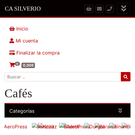
CA SILVERIO
Inicio
Mi cuenta
Finalizar la compra
0
0,00
€
Buscar:
Cafés
Categorías