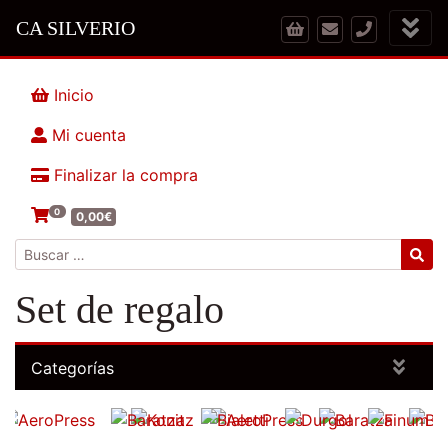
CA SILVERIO
Inicio
Mi cuenta
Finalizar la compra
0
0,00
€
Buscar:
Set de regalo
Categorías