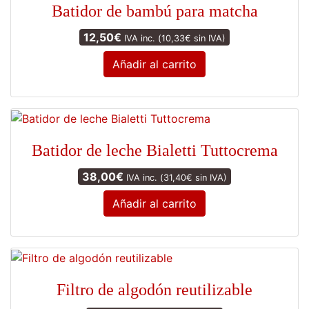
Batidor de bambú para matcha
12,50
€
IVA inc. (
10,33
€
sin IVA)
Añadir al carrito
Batidor de leche Bialetti Tuttocrema
38,00
€
IVA inc. (
31,40
€
sin IVA)
Añadir al carrito
Filtro de algodón reutilizable