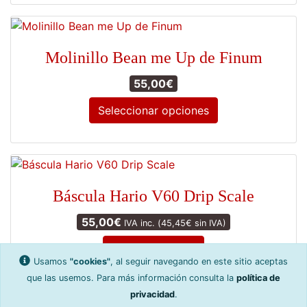
elegir
producto
en
tiene
la
múltiples
Molinillo Bean me Up de Finum
página
variantes.
de
Las
55,00
€
producto
opciones
Seleccionar opciones
se
pueden
Este
elegir
producto
en
tiene
la
múltiples
Báscula Hario V60 Drip Scale
página
variantes.
de
Las
55,00
€
IVA inc. (
45,45
€
sin IVA)
producto
opciones
Añadir al carrito
se
Usamos
"cookies"
, al seguir navegando en este sitio aceptas
pueden
que las usemos. Para más información consulta la
política de
elegir
privacidad
.
en
1
2