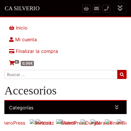
CA SILVERIO
Inicio
Mi cuenta
Finalizar la compra
0
0,00
€
Buscar:
Accesorios
Categorías