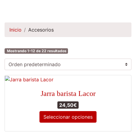
Inicio
Accesorios
Mostrando 1–12 de 22 resultados
Jarra barista Lacor
24,50
€
Seleccionar opciones
Este
producto