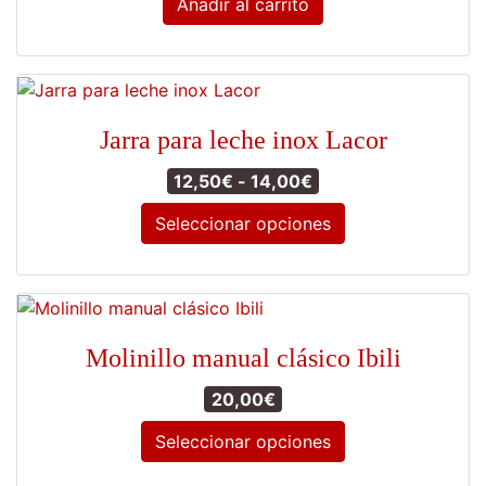
Añadir al carrito
Jarra para leche inox Lacor
Rango de precios: d
12,50
€
-
14,00
€
Seleccionar opciones
Este
producto
tiene
múltiples
Molinillo manual clásico Ibili
variantes.
Las
20,00
€
opciones
Seleccionar opciones
se
pueden
Este