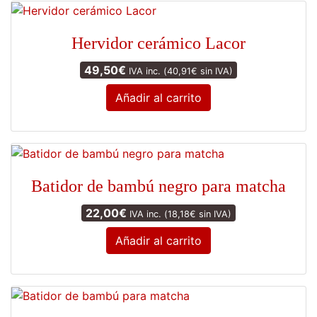
tiene
múltiples
Hervidor cerámico Lacor
variantes.
Las
49,50
€
IVA inc. (
40,91
€
sin IVA)
opciones
Añadir al carrito
se
pueden
elegir
en
la
Batidor de bambú negro para matcha
página
de
22,00
€
IVA inc. (
18,18
€
sin IVA)
producto
Añadir al carrito