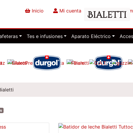
Inicio
Mi cuenta
Finalizar la co
Bialetti
afeteras
Tes e infusiones
Aparato Eléctrico
Acces
Bialetti
os