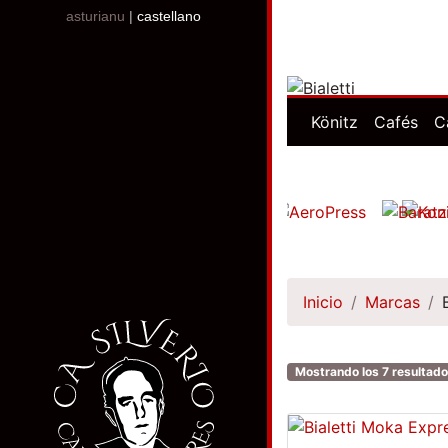
asturianu
|
castellano
Könitz
Cafés
C
Inicio
Marcas
Mostrando los 7 resultad