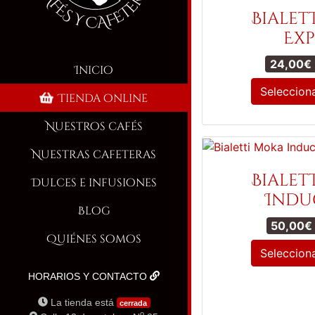
Bialet
Exp
24,00
€
Inicio
Seleccion
Tienda online
Nuestros cafés
Nuestras cafeteras
Bialet
Dulces e infusiones
Indu
Blog
50,00
€
Quiénes somos
Seleccion
HORARIOS Y CONTACTO
La tienda está
cerrada
o