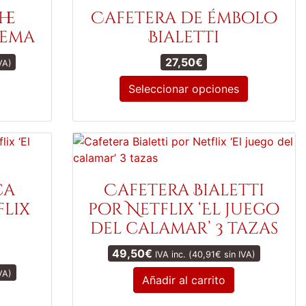
he
Cafetera de émbolo
rema
Bialetti
27,50
€
VA)
Seleccionar opciones
Este
producto
tiene
múltiples
variantes.
ca
Cafetera Bialetti
Las
flix
por Netflix ‘El juego
opciones
del calamar’ 3 tazas
se
pueden
49,50
€
IVA inc. (
40,91
€
sin IVA)
elegir
VA)
en
Añadir al carrito
la