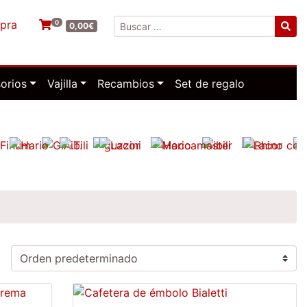
mpra
0
Buscar:
0,00
€
orios
Vajilla
Recambios
Set de regalo