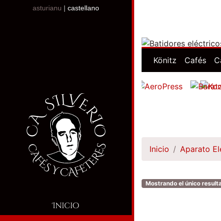
asturianu
|
castellano
Könitz
Cafés
C
Inicio
Aparato El
Mostrando el único result
Inicio