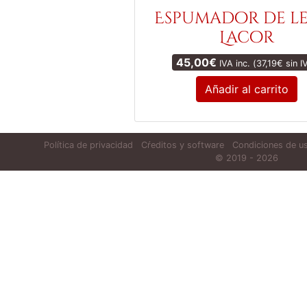
Espumador de l
Lacor
45,00
€
IVA inc. (
37,19
€
sin I
Añadir al carrito
Política de privacidad
Cŕeditos y software
Condiciones de us
© 2019 - 2026