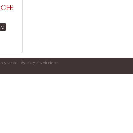
eche
VA)
o y venta
Ayuda y devoluciones