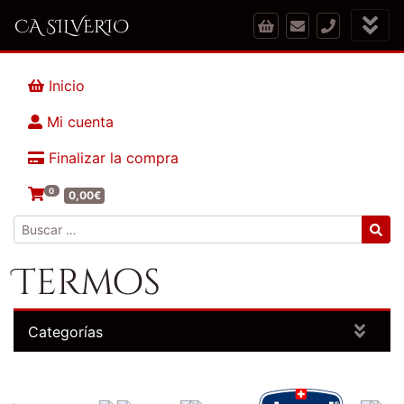
CA SILVERIO
Inicio
Mi cuenta
Finalizar la compra
0
0,00
€
Buscar:
Termos
Categorías