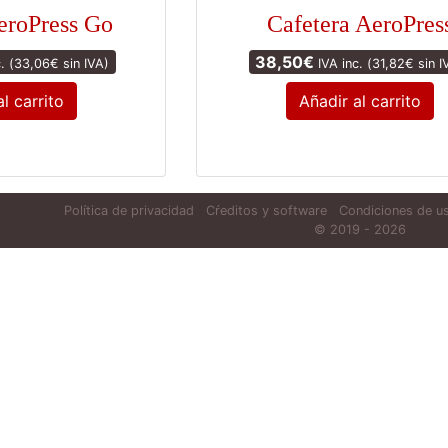
eroPress Go
Cafetera AeroPres
38,50
€
. (
33,06
€
sin IVA)
IVA inc. (
31,82
€
sin I
l carrito
Añadir al carrito
Política de privacidad
Cŕeditos y software
Condiciones de us
© 2019 - 2026