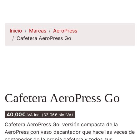
Inicio
Marcas
AeroPress
Cafetera AeroPress Go
Cafetera AeroPress Go
40,00
€
IVA inc. (
33,06
€
sin IVA)
Cafetera AeroPress Go, versión compacta de la
AeroPress con vaso decantador que hace las veces de
contenedor de la propia cafetera y todos sus