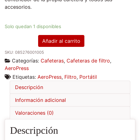
accesorios.
Solo quedan 1 disponibles
Cafetera
Añadir al carrito
AeroPress
SKU:
085276001005
Go
Categorías:
Cafeteras
,
Cafeteras de filtro
,
cantidad
AeroPress
Etiquetas:
AeroPress
,
Filtro
,
Portátil
Descripción
Información adicional
Valoraciones (0)
Descripción