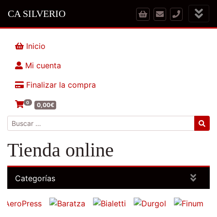
CA SILVERIO
Inicio
Mi cuenta
Finalizar la compra
0
0,00
€
Buscar:
Tienda online
Categorías