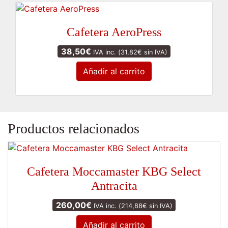
Cafetera AeroPress
38,50
€
IVA inc. (
31,82
€
sin IVA)
Añadir al carrito
Productos relacionados
Cafetera Moccamaster KBG Select
Antracita
260,00
€
IVA inc. (
214,88
€
sin IVA)
Añadir al carrito