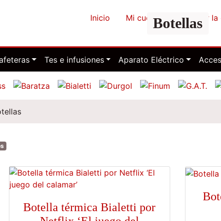
Inicio
Mi cuenta
Finalizar l
Botellas
afeteras
Tes e infusiones
Aparato Eléctrico
Acces
tellas
os
Bot
Botella térmica Bialetti por