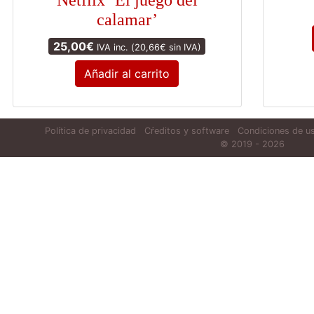
Netflix ‘El juego del
calamar’
25,00
€
IVA inc. (
20,66
€
sin IVA)
Añadir al carrito
Política de privacidad
Cŕeditos y software
Condiciones de us
© 2019 - 2026