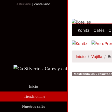
asturianu
|
castellano
Könitz
Cafés
C
Inicio
Vajilla
Bo
Mostrando los 2 resultad
Inicio
Tienda online
Nuestros cafés