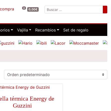
a compra
0
Buscar:
0,00
€
orios
Vajilla
Recambios
Set de regalo
ella térmica Energy de
Guzzini