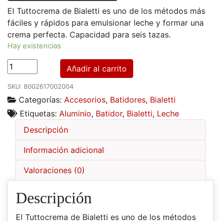
El Tuttocrema de Bialetti es uno de los métodos más
fáciles y rápidos para emulsionar leche y formar una
crema perfecta. Capacidad para seis tazas.
Hay existencias
Batidor
Añadir al carrito
de
SKU:
8002617002004
leche
Categorías:
Accesorios
,
Batidores
,
Bialetti
Bialetti
Tuttocrema
Etiquetas:
Aluminio
,
Batidor
,
Bialetti
,
Leche
cantidad
Descripción
Información adicional
Valoraciones (0)
Descripción
El Tuttocrema de Bialetti es uno de los métodos