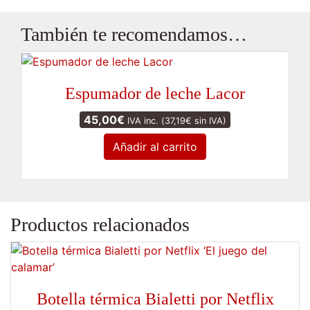
También te recomendamos…
Espumador de leche Lacor
45,00
€
IVA inc. (
37,19
€
sin IVA)
Añadir al carrito
Productos relacionados
Botella térmica Bialetti por Netflix