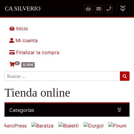
CA SILVERIO
Inicio
Mi cuenta
Finalizar la compra
0
0,00
€
Buscar:
Tienda online
Categorías