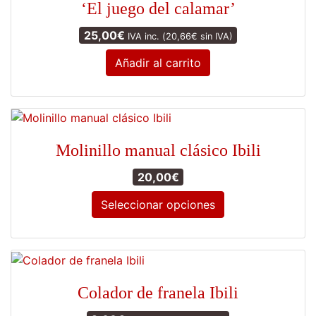
‘El juego del calamar’
25,00
€
IVA inc. (
20,66
€
sin IVA)
Añadir al carrito
Molinillo manual clásico Ibili
20,00
€
Seleccionar opciones
Este
producto
tiene
múltiples
Colador de franela Ibili
variantes.