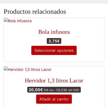
Productos relacionados
Bola infusora
3,75
€
Seleccionar opciones
Este
producto
tiene
múltiples
Hervidor 1,3 litros Lacor
variantes.
Las
20,00
€
IVA inc. (
16,53
€
sin IVA)
opciones
Añadir al carrito
se
pueden