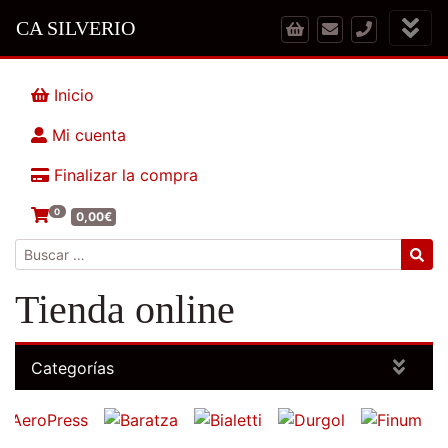
CA SILVERIO
Inicio
Mi cuenta
Finalizar la compra
0
0,00
€
Buscar:
Tienda online
Categorías