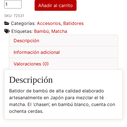
Batidor
Añadir al carrito
de
SKU:
72531
bambú
Categorías:
Accesorios
,
Batidores
para
matcha
Etiquetas:
Bambú
,
Matcha
cantidad
Descripción
Información adicional
Valoraciones (0)
Descripción
Batidor de bambú de alta calidad elaborado
artesanalmente en Japón para mezclar el té
matcha. El ‘chasen’, en bambú blanco, cuenta con
ochenta cerdas.