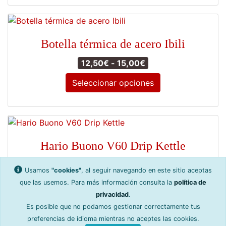
elegir
en
la
Botella térmica de acero Ibili
página
de
Rango de precios: d
12,50
€
-
15,00
€
producto
Seleccionar opciones
Este
producto
tiene
múltiples
Hario Buono V60 Drip Kettle
variantes.
Las
45,00
€
IVA inc. (
37,19
€
sin IVA)
Usamos
"cookies"
, al seguir navegando en este sitio aceptas
opciones
que las usemos. Para más información consulta la
política de
Añadir al carrito
se
privacidad
.
pueden
Es posible que no podamos gestionar correctamente tus
elegir
preferencias de idioma mientras no aceptes las cookies.
en
Política de privacidad
Cŕeditos y software