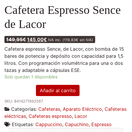
Cafetera Espresso Sence
de Lacor
El precio original era: 149,95€.
El precio actual es: 145,00€.
149,95
€
145,00
€
IVA inc. (
119,83
€
sin IVA)
Cafetera espresso Sence, de Lacor, con bomba de 15
bares de potencia y depósito con capacidad para 1,5
litros. Con programación volumétrica para una o dos
tazas y adaptable a cápsulas ESE.
Solo quedan 1 disponibles
Cafetera
Añadir al carrito
Espresso
SKU:
8414271692567
Sence
Categorías:
Cafeteras
,
Aparato Eléctrico
,
Cafeteras
de
eléctricas
,
Cafeteras espresso
,
Lacor
Lacor
cantidad
Etiquetas:
Cappuccino
,
Capuchino
,
Espresso