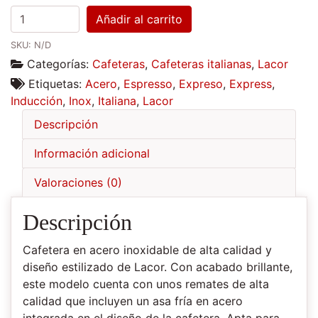
Cafetera
Añadir al carrito
Inox
SKU:
N/D
Lacor
Categorías:
Cafeteras
,
Cafeteras italianas
,
Lacor
cantidad
Etiquetas:
Acero
,
Espresso
,
Expreso
,
Express
,
Inducción
,
Inox
,
Italiana
,
Lacor
Descripción
Información adicional
Valoraciones (0)
Descripción
Cafetera en acero inoxidable de alta calidad y
diseño estilizado de Lacor. Con acabado brillante,
este modelo cuenta con unos remates de alta
calidad que incluyen un asa fría en acero
integrada en el diseño de la cafetera. Apta para