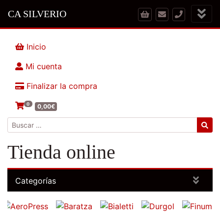
CA SILVERIO
Inicio
Mi cuenta
Finalizar la compra
0
0,00
€
Buscar:
Tienda online
Categorías