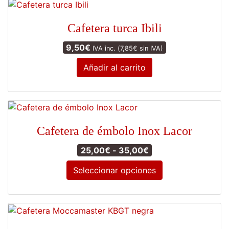
producto
Cafetera turca Ibili
9,50
€
IVA inc. (
7,85
€
sin IVA)
Añadir al carrito
Cafetera de émbolo Inox Lacor
Rango de precios: 
25,00
€
-
35,00
€
Seleccionar opciones
Este
producto
tiene
múltiples