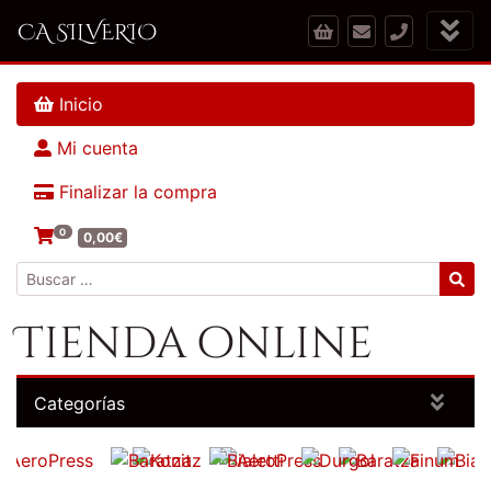
CA SILVERIO
Inicio
Mi cuenta
Finalizar la compra
0
0,00
€
Buscar:
Tienda online
Categorías