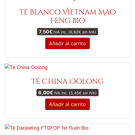
la
Té blanco Vietnam Mao
página
Feng Bio
de
producto
7,50
€
IVA inc. (
6,82
€
sin IVA)
Añadir al carrito
Té China Oolong
6,00
€
IVA inc. (
5,45
€
sin IVA)
Añadir al carrito