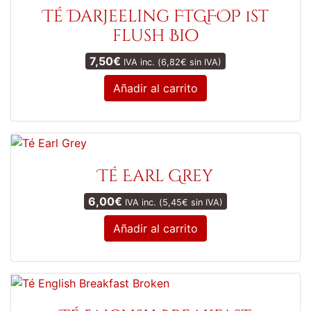
Té Darjeeling FTGFOP 1st
flush Bio
7,50
€
IVA inc. (
6,82
€
sin IVA)
Añadir al carrito
Té Earl Grey
6,00
€
IVA inc. (
5,45
€
sin IVA)
Añadir al carrito