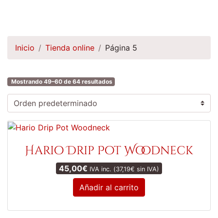
Inicio
Tienda online
Página 5
Mostrando 49–60 de 64 resultados
Hario Drip Pot Woodneck
45,00
€
IVA inc. (
37,19
€
sin IVA)
Añadir al carrito