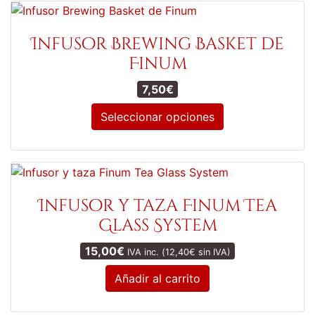
Infusor Brewing Basket de
Finum
7,50
€
Seleccionar opciones
Este
producto
tiene
múltiples
Infusor y taza Finum Tea
variantes.
Glass System
Las
opciones
15,00
€
IVA inc. (
12,40
€
sin IVA)
se
Añadir al carrito
pueden
elegir
en