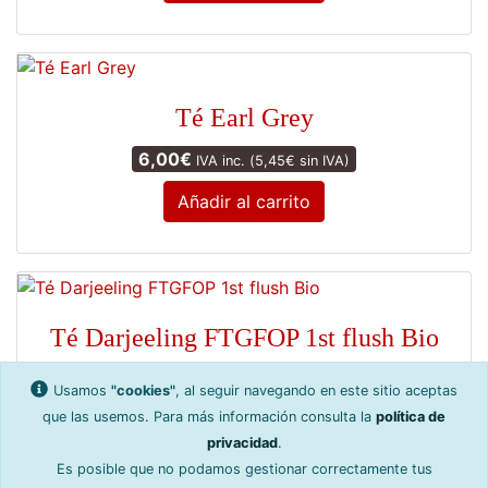
Té Earl Grey
6,00
€
IVA inc. (
5,45
€
sin IVA)
Añadir al carrito
Té Darjeeling FTGFOP 1st flush Bio
7,50
€
IVA inc. (
6,82
€
sin IVA)
Usamos
"cookies"
, al seguir navegando en este sitio aceptas
que las usemos. Para más información consulta la
política de
Añadir al carrito
privacidad
.
Es posible que no podamos gestionar correctamente tus