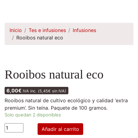
Inicio
Tes e infusiones
Infusiones
Rooibos natural eco
Rooibos natural eco
6,00
€
IVA inc. (
5,45
€
sin IVA)
Rooibos natural de cultivo ecológico y calidad ‘extra
premium’. Sin teína. Paquete de 100 gramos.
Solo quedan 2 disponibles
Rooibos
Añadir al carrito
natural