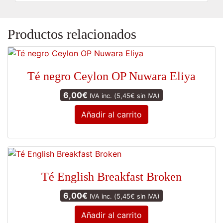
Productos relacionados
Té negro Ceylon OP Nuwara Eliya
6,00
€
IVA inc. (
5,45
€
sin IVA)
Añadir al carrito
Té English Breakfast Broken
6,00
€
IVA inc. (
5,45
€
sin IVA)
Añadir al carrito