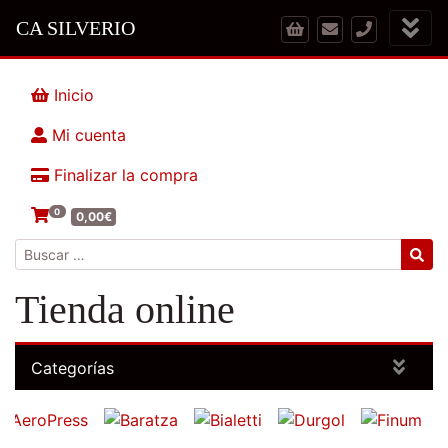
CA SILVERIO
Inicio
Mi cuenta
Finalizar la compra
0
0,00
€
Buscar:
Tienda online
Categorías