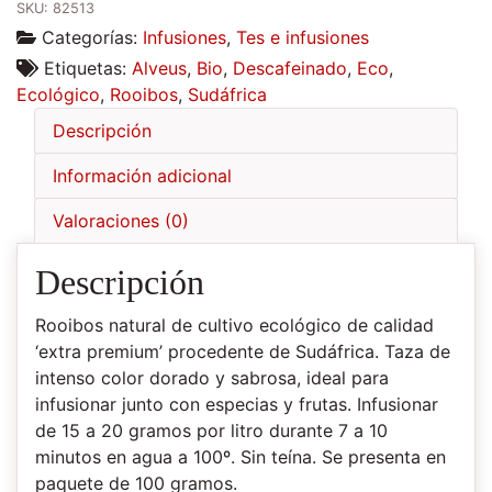
SKU:
82513
eco
Categorías:
Infusiones
,
Tes e infusiones
cantidad
Etiquetas:
Alveus
,
Bio
,
Descafeinado
,
Eco
,
Ecológico
,
Rooibos
,
Sudáfrica
Descripción
Información adicional
Valoraciones (0)
Descripción
Rooibos natural de cultivo ecológico de calidad
‘extra premium’ procedente de Sudáfrica. Taza de
intenso color dorado y sabrosa, ideal para
infusionar junto con especias y frutas. Infusionar
de 15 a 20 gramos por litro durante 7 a 10
minutos en agua a 100º. Sin teína. Se presenta en
paquete de 100 gramos.