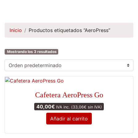
Inicio
Productos etiquetados “AeroPress”
Mostrando los 3 resultados
Cafetera AeroPress Go
40,00
€
IVA inc. (
33,06
€
sin IVA)
Añadir al carrito