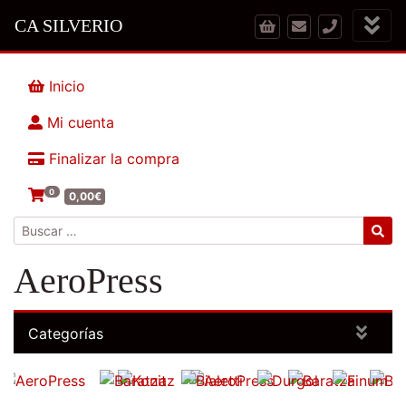
CA SILVERIO
Inicio
Mi cuenta
Finalizar la compra
0
0,00
€
Buscar:
AeroPress
Categorías