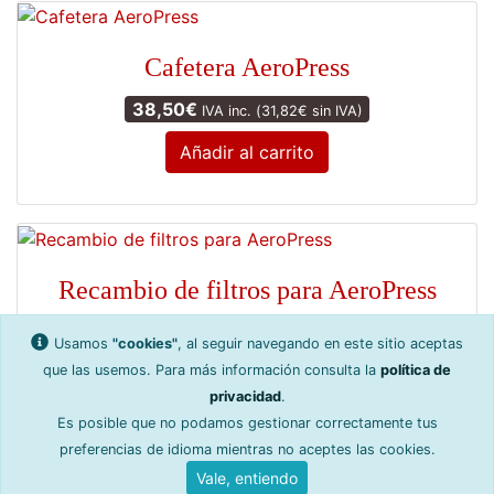
Cafetera AeroPress
38,50
€
IVA inc. (
31,82
€
sin IVA)
Añadir al carrito
Recambio de filtros para AeroPress
5,50
€
IVA inc. (
4,55
€
sin IVA)
Usamos
"cookies"
, al seguir navegando en este sitio aceptas
que las usemos. Para más información consulta la
política de
Añadir al carrito
privacidad
.
Es posible que no podamos gestionar correctamente tus
preferencias de idioma mientras no aceptes las cookies.
Política de privacidad
Cŕeditos y software
Vale, entiendo
Condiciones de uso y venta
Ayuda y devoluciones