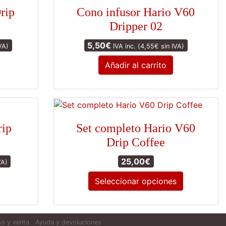
rip
Cono infusor Hario V60
Dripper 02
5,50
€
VA)
IVA inc. (
4,55
€
sin IVA)
Añadir al carrito
rip
Set completo Hario V60
Drip Coffee
25,00
€
VA)
Seleccionar opciones
Este
producto
o y venta
Ayuda y devoluciones
tiene