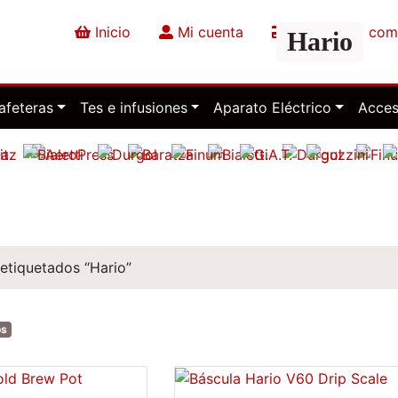
Inicio
Mi cuenta
Finalizar la co
Hario
afeteras
Tes e infusiones
Aparato Eléctrico
Acces
etiquetados “Hario”
os