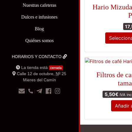
Nuestras cafeteras
Hario Mizuda
P
Dulces e infusiones
17
Blog
Seleccion
Quiénes somos
HORARIOS Y CONTACTO
La tienda está
cerrada
o
Filtros de c
Calle 12 de octubre,
N
25
Mieres del Camín
tama
|
|
|
|
5,50
€
IVA inc
Añadir a