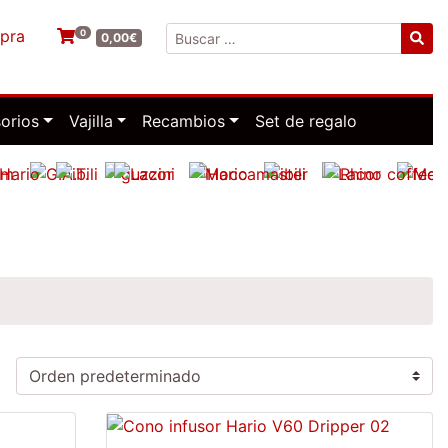
mpra
0
Buscar:
0,00
€
orios
Vajilla
Recambios
Set de regalo