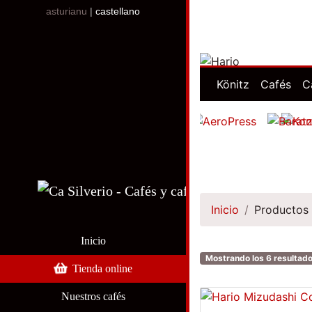
asturianu
|
castellano
Könitz
Cafés
C
Inicio
Productos 
Inicio
Mostrando los 6 resultad
Tienda online
Nuestros cafés