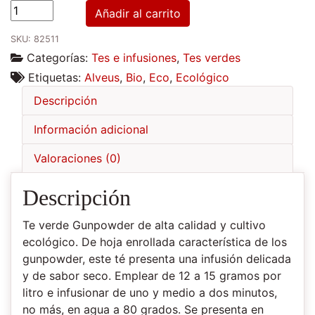
Té
Añadir al carrito
verde
SKU:
82511
China
Categorías:
Tes e infusiones
,
Tes verdes
Gunpowder
Gr.
Etiquetas:
Alveus
,
Bio
,
Eco
,
Ecológico
1
Descripción
Bio
cantidad
Información adicional
Valoraciones (0)
Descripción
Te verde Gunpowder de alta calidad y cultivo
ecológico. De hoja enrollada característica de los
gunpowder, este té presenta una infusión delicada
y de sabor seco. Emplear de 12 a 15 gramos por
litro e infusionar de uno y medio a dos minutos,
no más, en agua a 80 grados. Se presenta en