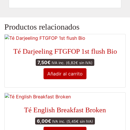
Productos relacionados
Té Darjeeling FTGFOP 1st flush Bio
7,50
€
IVA inc. (
6,82
€
sin IVA)
Añadir al carrito
Té English Breakfast Broken
6,00
€
IVA inc. (
5,45
€
sin IVA)