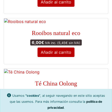
Añadir al carrito
Rooibos natural eco
6,00
€
IVA inc. (
5,45
€
sin IVA)
Añadir al carrito
Té China Oolong
6,00
€
IVA inc. (
5,45
€
sin IVA)
Usamos
"cookies"
, al seguir navegando en este sitio aceptas
que las usemos. Para más información consulta la
política de
Añadir al carrito
privacidad
.