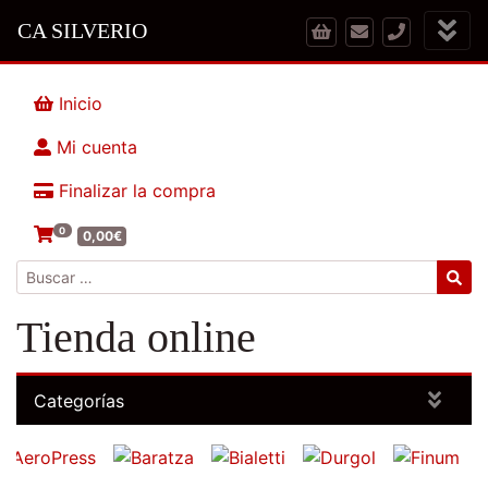
CA SILVERIO
Inicio
Mi cuenta
Finalizar la compra
0
0,00
€
Buscar:
Tienda online
Categorías