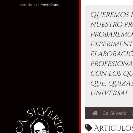
asturianu
|
castellano
Queremos h
nuestro pr
Probaremos
experimen
elaboraci
profesiona
con los qu
que, quizás
universal.
Ca Silverio
Artículos