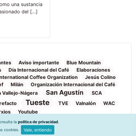
como una sustancia
pasionado del […]
antes
Aviso importante
Blue Mountain
s
Día Internacional del Café
Elaboraciones
International Coffee Organization
Jesús Colino
ef
Milán
Organización Internacional del Café
San Agustín
 Vallejo-Nágera
SCA
Tueste
refacto
TVE
Valnalón
WAC
rxios
Youtube
onsulta la
política de privacidad
.
Vale, entiendo
as cookies.
o y venta
Ayuda y devoluciones