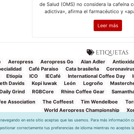
de Salud (OMS) no considera la cafeína 
adictiva», afirma el farmacéutico y «a
Leer más
Etiquetas
e
Aeropress
Aeropress Go
Alan Adler
Antioxid
ecialidad
Café Paraíso
Cata brasileña
Coronaviru
Etiopía
ICO
IECafé
International Coffee Day
eth Davids
Kopi luwak
León
Logroño
Masterch
Daily Grind
RGBCore
Rhino Coffee Gear
Samantha
fee Association
The Coffeest
Tim Wendelboe
Tor
World Aeropress Championship
Xo
r navegando en este sitio aceptas que las usemos. Para más información c
stionar correctamente tus preferencias de idioma mientras no aceptes l
Política de privacidad
Cŕeditos y software
Condiciones de us