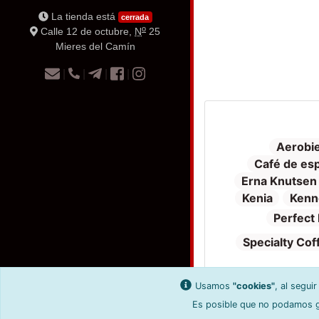
La tienda está
cerrada
o
Calle 12 de octubre,
N
25
Mieres del Camín
|
|
|
|
Aerobi
Café de esp
Erna Knutsen
Kenia
Kenn
Perfect 
Specialty Cof
Usamos
"cookies"
, al segui
Es posible que no podamos ge