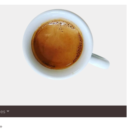
les
»