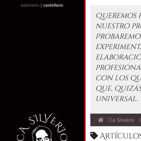
asturianu
|
castellano
Queremos h
nuestro pr
Probaremos
experimen
elaboraci
profesiona
con los qu
que, quizás
universal.
Ca Silverio
Artículos