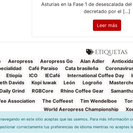
Asturias en la Fase 1 de desescalada de
decretado por el […]
Leer más
Etiquetas
e
Aeropress
Aeropress Go
Alan Adler
Antioxid
ecialidad
Café Paraíso
Cata brasileña
Coronaviru
Etiopía
ICO
IECafé
International Coffee Day
eth Davids
Kopi luwak
León
Logroño
Masterch
Daily Grind
RGBCore
Rhino Coffee Gear
Samantha
fee Association
The Coffeest
Tim Wendelboe
Tor
World Aeropress Championship
Xo
r navegando en este sitio aceptas que las usemos. Para más información c
stionar correctamente tus preferencias de idioma mientras no aceptes l
Política de privacidad
Cŕeditos y software
Condiciones de us