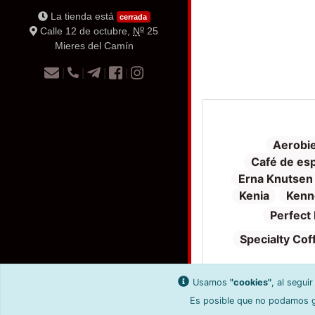
La tienda está
cerrada
o
Calle 12 de octubre,
N
25
Mieres del Camín
|
|
|
|
Aerobi
Café de esp
Erna Knutsen
Kenia
Kenn
Perfect 
Specialty Cof
Usamos
"cookies"
, al segui
Es posible que no podamos ge