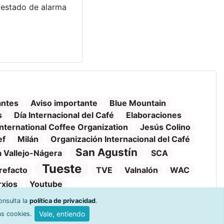
l estado de alarma
antes
Aviso importante
Blue Mountain
s
Día Internacional del Café
Elaboraciones
International Coffee Organization
Jesús Colino
ef
Milán
Organización Internacional del Café
San Agustín
 Vallejo-Nágera
SCA
Tueste
refacto
TVE
Valnalón
WAC
rxios
Youtube
onsulta la
política de privacidad
.
Vale, entiendo
as cookies.
o y venta
Ayuda y devoluciones