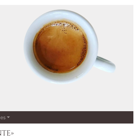
les
nte»