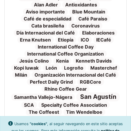
Alan Adler
Antioxidantes
Aviso importante
Blue Mountain
Café de especialidad
Café Paraíso
Cata brasileña
Coronavirus
Día Internacional del Café
Elaboraciones
Erna Knutsen
Etiopía
ICO
IECafé
International Coffee Day
International Coffee Organization
Jesús Colino
Kenia
Kenneth Davids
Kopi luwak
León
Logroño
Masterchef
Milán
Organización Internacional del Café
Perfect Daily Grind
RGBCore
Rhino Coffee Gear
San Agustín
Samantha Vallejo-Nágera
SCA
Specialty Coffee Association
The Coffeest
Tim Wendelboe
Tueste
Torrefacto
TVE
Valnalón
Usamos
"cookies"
, al seguir navegando en este sitio aceptas
WAC
World Aeropress Championship
que las usemos. Para más información consulta la
política de