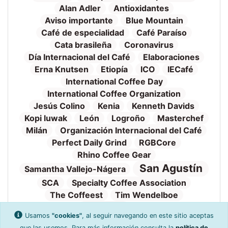
Alan Adler
Antioxidantes
Aviso importante
Blue Mountain
Café de especialidad
Café Paraíso
Cata brasileña
Coronavirus
Día Internacional del Café
Elaboraciones
Erna Knutsen
Etiopía
ICO
IECafé
International Coffee Day
International Coffee Organization
Jesús Colino
Kenia
Kenneth Davids
Kopi luwak
León
Logroño
Masterchef
Milán
Organización Internacional del Café
Perfect Daily Grind
RGBCore
Rhino Coffee Gear
San Agustín
Samantha Vallejo-Nágera
SCA
Specialty Coffee Association
The Coffeest
Tim Wendelboe
Tueste
Torrefacto
TVE
Valnalón
Usamos
"cookies"
, al seguir navegando en este sitio aceptas
WAC
World Aeropress Championship
que las usemos. Para más información consulta la
política de