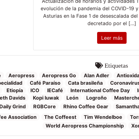
Actualización de horarios y actividades 1
evolución de la pandemia del COVID-19 y 
Asturias en la Fase 1 de desescalada de
decretado por el […]
Leer más
Etiquetas
e
Aeropress
Aeropress Go
Alan Adler
Antioxid
ecialidad
Café Paraíso
Cata brasileña
Coronaviru
Etiopía
ICO
IECafé
International Coffee Day
eth Davids
Kopi luwak
León
Logroño
Masterch
Daily Grind
RGBCore
Rhino Coffee Gear
Samantha
fee Association
The Coffeest
Tim Wendelboe
Tor
World Aeropress Championship
Xo