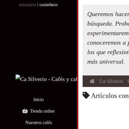
asturianu
|
castellano
Queremos hacero
búsqueda. Proba
experimentarem
conoceremos a p
los que reflexio
más universal.
Ca Silverio
Artículos con
Inicio
Tienda online
Nuestros cafés