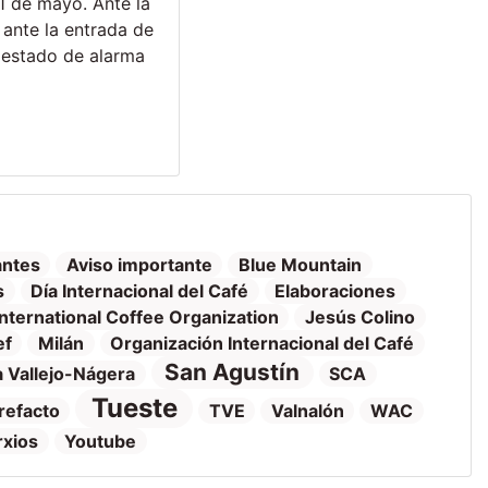
1 de mayo. Ante la
ante la entrada de
l estado de alarma
antes
Aviso importante
Blue Mountain
s
Día Internacional del Café
Elaboraciones
International Coffee Organization
Jesús Colino
ef
Milán
Organización Internacional del Café
San Agustín
 Vallejo-Nágera
SCA
Tueste
refacto
TVE
Valnalón
WAC
rxios
Youtube