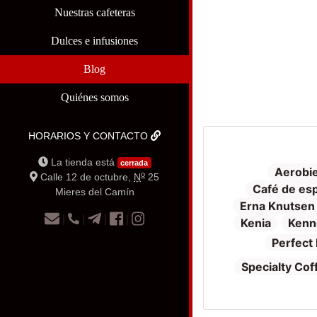
Nuestras cafeteras
Dulces e infusiones
Blog
Quiénes somos
HORARIOS Y CONTACTO
La tienda está
cerrada
Aerobi
o
Calle 12 de octubre,
N
25
Café de esp
Mieres del Camín
Erna Knutsen
|
|
|
|
Kenia
Kenn
Perfect 
Specialty Cof