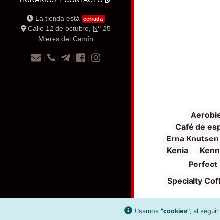
HORARIOS Y CONTACTO
La tienda está
cerrada
o
Calle 12 de octubre,
N
25
Mieres del Camín
|
|
|
|
Aerobi
Café de esp
Erna Knutsen
Kenia
Kenn
Perfect 
Specialty Cof
Usamos
"cookies"
, al segui