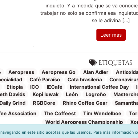
inquieto. Y a medida que se va conoci
trabajar no solo se confirma esa inquietu
se le adivina […]
Leer más
Etiquetas
e
Aeropress
Aeropress Go
Alan Adler
Antioxid
ecialidad
Café Paraíso
Cata brasileña
Coronaviru
Etiopía
ICO
IECafé
International Coffee Day
eth Davids
Kopi luwak
León
Logroño
Masterch
Daily Grind
RGBCore
Rhino Coffee Gear
Samantha
fee Association
The Coffeest
Tim Wendelboe
Tor
World Aeropress Championship
Xo
r navegando en este sitio aceptas que las usemos. Para más información c