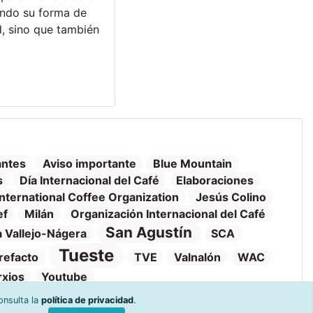
endo su forma de
d, sino que también
antes
Aviso importante
Blue Mountain
s
Día Internacional del Café
Elaboraciones
International Coffee Organization
Jesús Colino
ef
Milán
Organización Internacional del Café
San Agustín
 Vallejo-Nágera
SCA
Tueste
refacto
TVE
Valnalón
WAC
rxios
Youtube
onsulta la
política de privacidad
.