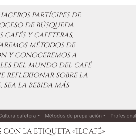
aceros partícipes de
oceso de búsqueda.
 cafés y cafeteras,
taremos métodos de
ón y conoceremos a
les del mundo del café
e reflexionar sobre la
, sea la bebida más
Cultura cafetera
Métodos de preparación
Profesiona
 con la etiqueta «IECafé»