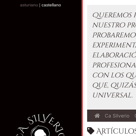
asturianu
|
castellano
Queremos h
nuestro pr
Probaremos
experimen
elaboraci
profesiona
con los qu
que, quizás
universal.
Ca Silverio
Artículos