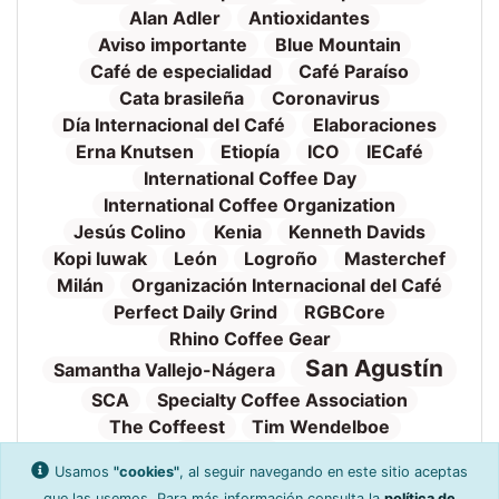
Alan Adler
Antioxidantes
Aviso importante
Blue Mountain
Café de especialidad
Café Paraíso
Cata brasileña
Coronavirus
Día Internacional del Café
Elaboraciones
Erna Knutsen
Etiopía
ICO
IECafé
International Coffee Day
International Coffee Organization
Jesús Colino
Kenia
Kenneth Davids
Kopi luwak
León
Logroño
Masterchef
Milán
Organización Internacional del Café
Perfect Daily Grind
RGBCore
Rhino Coffee Gear
San Agustín
Samantha Vallejo-Nágera
SCA
Specialty Coffee Association
The Coffeest
Tim Wendelboe
Tueste
Torrefacto
TVE
Valnalón
Usamos
"cookies"
, al seguir navegando en este sitio aceptas
WAC
World Aeropress Championship
que las usemos. Para más información consulta la
política de