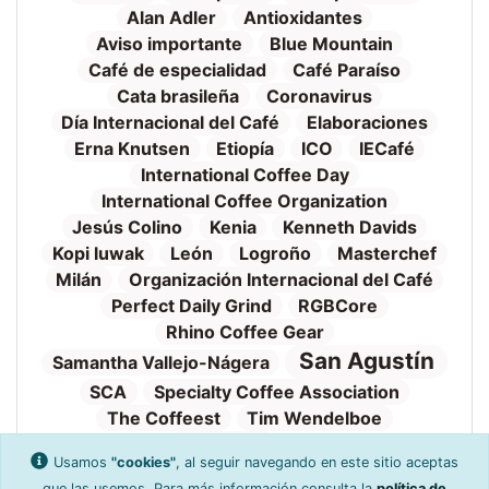
Alan Adler
Antioxidantes
Aviso importante
Blue Mountain
Café de especialidad
Café Paraíso
Cata brasileña
Coronavirus
Día Internacional del Café
Elaboraciones
Erna Knutsen
Etiopía
ICO
IECafé
International Coffee Day
International Coffee Organization
Jesús Colino
Kenia
Kenneth Davids
Kopi luwak
León
Logroño
Masterchef
Milán
Organización Internacional del Café
Perfect Daily Grind
RGBCore
Rhino Coffee Gear
San Agustín
Samantha Vallejo-Nágera
SCA
Specialty Coffee Association
The Coffeest
Tim Wendelboe
Tueste
Torrefacto
TVE
Valnalón
Usamos
"cookies"
, al seguir navegando en este sitio aceptas
WAC
World Aeropress Championship
que las usemos. Para más información consulta la
política de