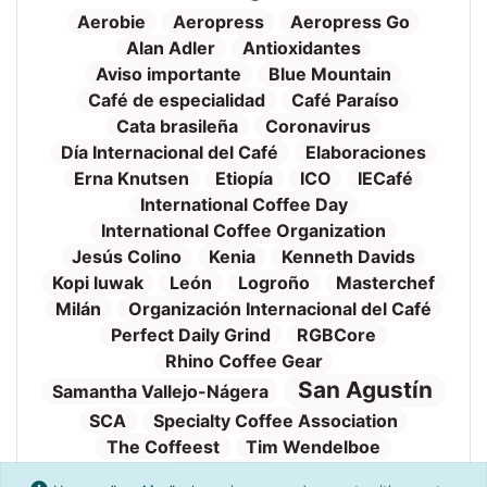
Aerobie
Aeropress
Aeropress Go
Alan Adler
Antioxidantes
Aviso importante
Blue Mountain
Café de especialidad
Café Paraíso
Cata brasileña
Coronavirus
Día Internacional del Café
Elaboraciones
Erna Knutsen
Etiopía
ICO
IECafé
International Coffee Day
International Coffee Organization
Jesús Colino
Kenia
Kenneth Davids
Kopi luwak
León
Logroño
Masterchef
Milán
Organización Internacional del Café
Perfect Daily Grind
RGBCore
Rhino Coffee Gear
San Agustín
Samantha Vallejo-Nágera
SCA
Specialty Coffee Association
The Coffeest
Tim Wendelboe
Tueste
Torrefacto
TVE
Valnalón