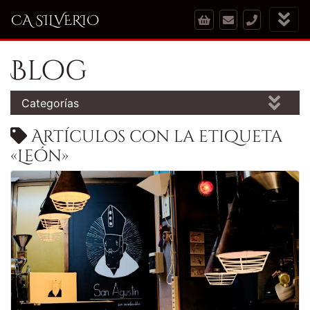
CA SILVERIO
Blog
Categorías
Artículos con la etiqueta
«León»