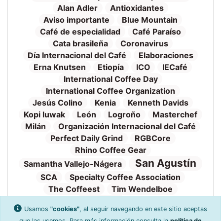
Alan Adler
Antioxidantes
Aviso importante
Blue Mountain
Café de especialidad
Café Paraíso
Cata brasileña
Coronavirus
Día Internacional del Café
Elaboraciones
Erna Knutsen
Etiopía
ICO
IECafé
International Coffee Day
International Coffee Organization
Jesús Colino
Kenia
Kenneth Davids
Kopi luwak
León
Logroño
Masterchef
Milán
Organización Internacional del Café
Perfect Daily Grind
RGBCore
Rhino Coffee Gear
San Agustín
Samantha Vallejo-Nágera
SCA
Specialty Coffee Association
The Coffeest
Tim Wendelboe
Tueste
Torrefacto
TVE
Valnalón
Usamos
"cookies"
, al seguir navegando en este sitio aceptas
WAC
World Aeropress Championship
que las usemos. Para más información consulta la
política de