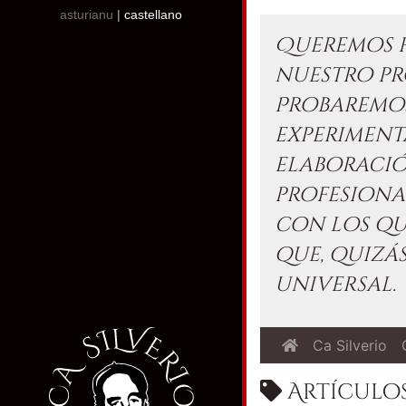
asturianu
|
castellano
Queremos h
nuestro pr
Probaremos
experimen
elaboraci
profesiona
con los qu
que, quizás
universal.
Ca Silverio
Artículos