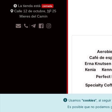
La tienda está
cerrada
o
Calle 12 de octubre,
N
25
Mieres del Camín
|
|
|
|
Aerobi
Café de esp
Erna Knutsen
Kenia
Kenn
Perfect 
Specialty Cof
Usamos
"cookies"
, al segui
Es posible que no podamos ge