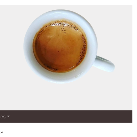
les
»