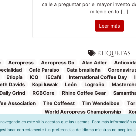
calle a preguntar por el mayor invento 
milenio en lo […]
Leer más
Etiquetas
e
Aeropress
Aeropress Go
Alan Adler
Antioxid
ecialidad
Café Paraíso
Cata brasileña
Coronaviru
Etiopía
ICO
IECafé
International Coffee Day
eth Davids
Kopi luwak
León
Logroño
Masterch
Daily Grind
RGBCore
Rhino Coffee Gear
Samantha
fee Association
The Coffeest
Tim Wendelboe
Tor
World Aeropress Championship
Xo
r navegando en este sitio aceptas que las usemos. Para más información c
stionar correctamente tus preferencias de idioma mientras no aceptes l
Política de privacidad
Cŕeditos y software
Condiciones de us