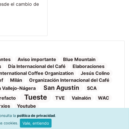
desde el cambio de
antes
Aviso importante
Blue Mountain
s
Día Internacional del Café
Elaboraciones
International Coffee Organization
Jesús Colino
ef
Milán
Organización Internacional del Café
San Agustín
 Vallejo-Nágera
SCA
Tueste
refacto
TVE
Valnalón
WAC
rxios
Youtube
onsulta la
política de privacidad
.
Vale, entiendo
as cookies.
o y venta
Ayuda y devoluciones